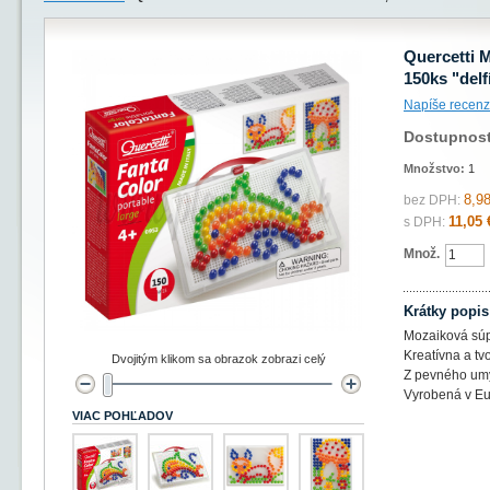
Quercetti 
150ks "delf
Napíše recenz
Dostupnos
Množstvo:
1
8,98
bez DPH:
11,05 
s DPH:
Množ.
Krátky popis
Mozaiková sú
Kreatívna a tv
Dvojitým klikom sa obrazok zobrazi celý
Z pevného umý
Vyrobená v E
VIAC POHĽADOV