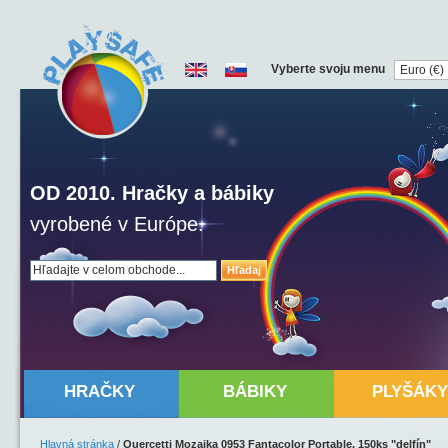
Vyberte svoju menu
OD 2010. Hračky a bábiky
vyrobené v Európe.
Hľadaj
HRAČKY
BÁBIKY
PLYŠÁKY
Hlavná stránka
/
Quercetti Mozaika 0953 Fantacolor Portable, 150ks "delfín"