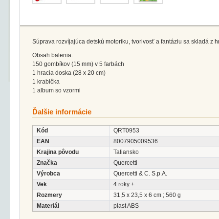
Súprava rozvíjajúca detskú motoriku, tvorivosť a fantáziu sa skladá z 
Obsah balenia:
150 gombíkov (15 mm) v 5 farbách
1 hracia doska (28 x 20 cm)
1 krabička
1 album so vzormi
Ďalšie informácie
Kód
QRT0953
EAN
8007905009536
Krajina pôvodu
Taliansko
Značka
Quercetti
Výrobca
Quercetti & C. S.p.A.
Vek
4 roky +
Rozmery
31,5 x 23,5 x 6 cm ; 560 g
Materiál
plast ABS