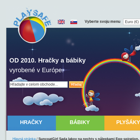
Vyberte svoju menu
OD 2010. Hračky a bábiky
vyrobené v Európe.
Hľadaj
HRAČKY
BÁBIKY
PLYŠÁKY
Hlavná stránka
/
SuncoatGirl Sada lakov na nechty s nálepkami Egg-spiration,