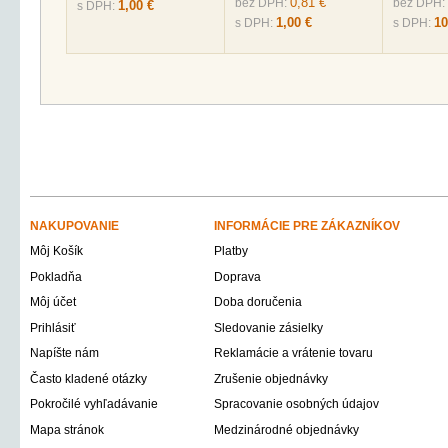
0,81 €
bez DPH:
bez DPH:
1,00 €
s DPH:
1,00 €
10
s DPH:
s DPH:
NAKUPOVANIE
INFORMÁCIE PRE ZÁKAZNÍKOV
Môj Košík
Platby
Pokladňa
Doprava
Môj účet
Doba doručenia
Prihlásiť
Sledovanie zásielky
Napíšte nám
Reklamácie a vrátenie tovaru
Často kladené otázky
Zrušenie objednávky
Pokročilé vyhľadávanie
Spracovanie osobných údajov
Mapa stránok
Medzinárodné objednávky