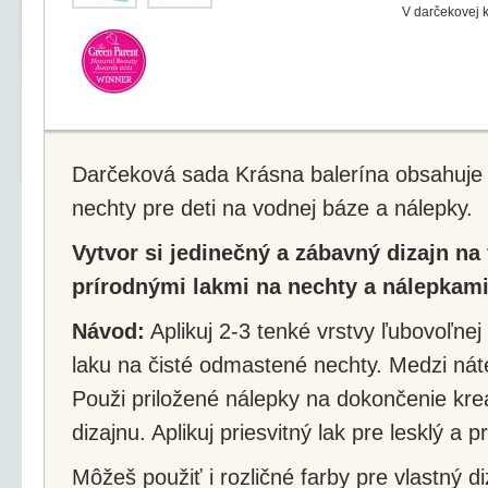
V darčekovej k
Darčeková sada Krásna balerína obsahuje tr
nechty pre deti na vodnej báze a nálepky.
Vytvor si jedinečný a zábavný dizajn na
prírodnými lakmi na nechty a nálepkami
Návod:
Aplikuj 2-3 tenké vrstvy ľubovoľnej
laku na čisté odmastené nechty. Medzi nát
Použi priložené nálepky na dokončenie kr
dizajnu. Aplikuj priesvitný lak pre lesklý a 
Môžeš použiť i rozličné farby pre vlastný d