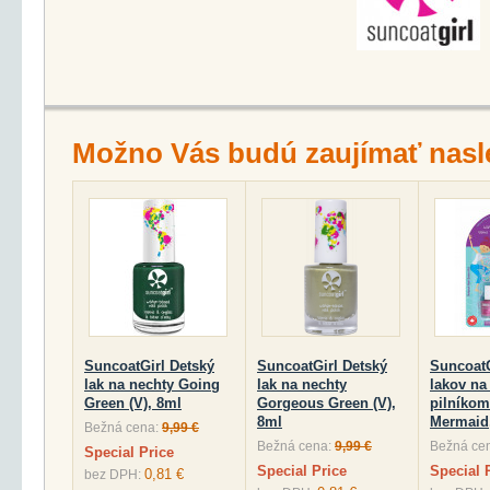
Možno Vás budú zaujímať nasl
SuncoatGirl Detský
SuncoatGirl Detský
SuncoatG
lak na nechty Going
lak na nechty
lakov na
Green (V), 8ml
Gorgeous Green (V),
pilníkom 
8ml
Mermaid
Bežná cena:
9,99 €
Bežná cena:
9,99 €
Bežná ce
Special Price
Special Price
Special 
0,81 €
bez DPH: