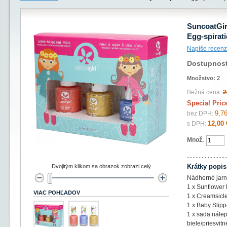
SuncoatGir
Egg-spirat
Napíše recenz
Dostupnos
Množstvo:
2
Bežná cena:
2
Special Pric
9,76
bez DPH:
12,00 
s DPH:
Množ.
Krátky popis
Dvojitým klikom sa obrazok zobrazi celý
Nádherné jarn
1 x Sunflower 
VIAC POHĽADOV
1 x Creamsicle
1 x Baby Slipp
1 x sada nálep
biele/priesvitn