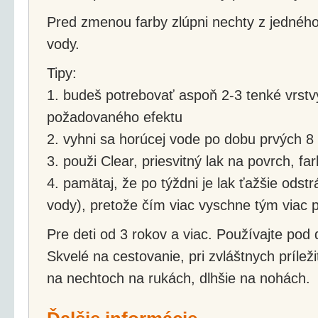
Pred zmenou farby zlúpni nechty z jednéh
vody.
Tipy:
1. budeš potrebovať aspoň 2-3 tenké vrstv
požadovaného efektu
2. vyhni sa horúcej vode po dobu prvých 8
3. použi Clear, priesvitný lak na povrch, fa
4. pamätaj, že po týždni je lak ťažšie odst
vody), pretože čím viac vyschne tým viac p
Pre deti od 3 rokov a viac. Používajte pod
Skvelé na cestovanie, pri zvláštnych príleži
na nechtoch na rukách, dlhšie na nohách.