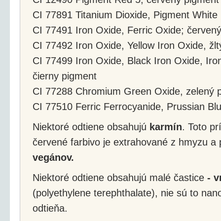
CI 77891 Titanium Dioxide, Pigment White 
CI 77491 Iron Oxide, Ferric Oxide; červen
CI 77492 Iron Oxide, Yellow Iron Oxide, žl
CI 77499 Iron Oxide, Black Iron Oxide, Iron
čierny pigment
CI 77288 Chromium Green Oxide, zelený 
CI 77510 Ferric Ferrocyanide, Prussian Bl
Niektoré odtiene obsahujú
karmín
. Toto p
červené farbivo je extrahované z hmyzu a
vegánov.
Niektoré odtiene obsahujú malé častice
- v
(polyethylene terephthalate), nie sú to na
odtieňa.