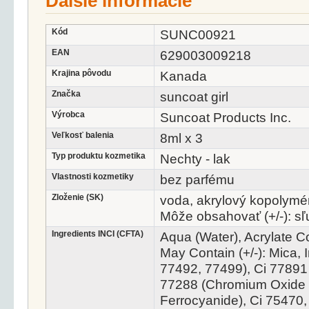
Ďalšie informácie
Kód
SUNC00921
EAN
629003009218
Krajina pôvodu
Kanada
Značka
suncoat girl
Výrobca
Suncoat Products Inc.
Veľkosť balenia
8ml x 3
Typ produktu kozmetika
Nechty - lak
Vlastnosti kozmetiky
bez parfému
Zloženie (SK)
voda, akrylový kopolymé
Môže obsahovať (+/-): sľu
Ingredients INCI (CFTA)
Aqua (Water), Acrylate 
May Contain (+/-): Mica, 
77492, 77499), Ci 77891 
77288 (Chromium Oxide G
Ferrocyanide), Ci 75470, 