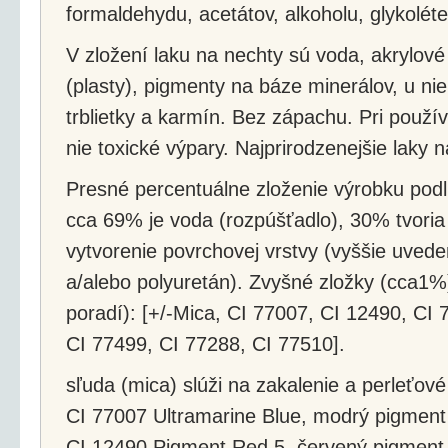
formaldehydu, acetátov, alkoholu, glykolét
V zložení laku na nechty sú voda, akrylov
(plasty), pigmenty na báze minerálov, u ni
trblietky a karmín. Bez zápachu. Pri použí
nie toxické výpary. Najprirodzenejšie laky 
Presné percentuálne zloženie výrobku pod
cca 69% je voda (rozpúšťadlo), 30% tvoria 
vytvorenie povrchovej vrstvy (vyššie uved
a/alebo polyuretán). Zvyšné zložky (cca1%
poradí): [+/-Mica, CI 77007, CI 12490, CI
CI 77499, CI 77288, CI 77510].
sľuda (mica) slúži na zakalenie a perleťové
CI 77007 Ultramarine Blue, modrý pigment
CI 12490 Pigment Red 5, červený pigment