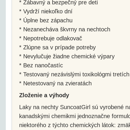
* Zábavný a bezpečný pre deti
* Vydrží niekoľko dní
* Úplne bez zápachu
* Nezanecháva škvrny na nechtoch
* Nepotrebuje odlakovač
* Zlúpne sa v prípade potreby
* Nevylučuje žiadne chemické výpary
* Bez nanočastíc
* Testovaný nezávislými toxikológmi tretích
* Netestovaný na zvieratách
Zloženie a výhody
Laky na nechty SuncoatGirl sú vyrobené n
kanadskými chemikmi jednoznačne formulo
niektorého z týchto chemických látok: zmäkč