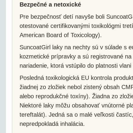
Bezpečné a netoxické
Pre bezpečnosť detí navyše boli SuncoatGi
otestované certifikovanými toxikológmi tret
American Board of Toxicology).
SuncoatGirl laky na nechty sú v súlade s 
kozmetické prípravky a sú registrované na 
nariadenie, ktorá vstúpilo do platnosti vlani 
Posledná toxikologická EU kontrola produk
žiadnej zo zložiek nebol zistený obsah C
alebo reprodukčné toxíny). Žiadna zo zlož
Niektoré laky môžu obsahovať vnútorné plas
tereftalát). Jedná sa o malé veľkosti častíc, 
nepredpokladá inhalácia.