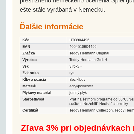
prestížneho nemeckého ocenenia Spiel gut.
ešte stále vyrábaná v Nemecku.
Ďalšie informácie
Kód
HTO904496
EAN
4004510904496
Značka
Teddy Hermann Original
Výrobca
Teddy-Hermann GmbH
Vek
3 roky +
Zvieratko
rys
Kĺby a pozícia
Bez kĺbov
Materiál
acryl/polyester
Plyšový materiál
jemný plyš
Starostlivosť
Prať na šetrnom programe do 30°C, Ne
sušičku, Nežehliť, Nečistiť chemicky
Certifikát
Teddy Hermann Collection, Teddy Her
Zľava 3% pri objednávkach