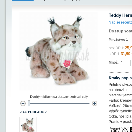
Teddy Herm
Napíše recenz
Dostupnos
Množstvo:
1
25,
bez DPH:
31,90 
s DPH:
Množ.
Krátky popis
Prítuľné plyšo
na obrázku.
Material: jemn
Dvojitým klikom sa obrazok zobrazi celý
Farba: krémová
Veľkosť: 26cm
Výplň: syntetic
VIAC POHĽADOV
Očká, nos: pla
Pranie v práč