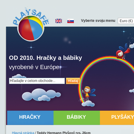
Vyberte svoju menu
OD 2010. Hračky a bábiky
vyrobené v Európe.
Hľadaj
HRAČKY
BÁBIKY
PLYŠÁKY
Hlavná stránka
/
Teddy Hermann Plyšový rys, 26cm