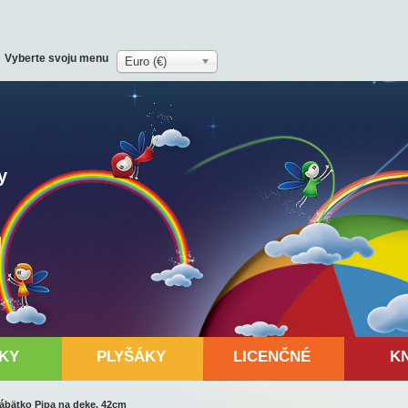
Vyberte svoju menu
Euro (€)
y
KY
PLYŠÁKY
LICENČNÉ
K
bábätko Pipa na deke, 42cm