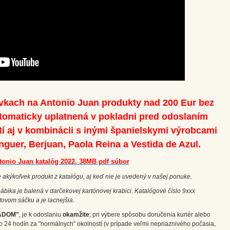
vkach na Antonio Juan produkty nad 200 Eur bez
tomaticky uplatnená v pokladni pred odoslaním
tí aj v kombinácii s inými španielskymi výrobcami
enguer, Berjuan, Paola Reina a Vestida de Azul.
tonio Juan katalóg 2022. 38MB pdf súbor
 akýkoľvek produkt z katalógu, aj keď nie je uvedený v našej ponuke.
bika je balená v darčekovej kartónovej krabici. Katalógové číslo 9xxx
tovom sáčku a je lacnejšia.
ADOM"
, je k odoslaniu
okamžite
; pri výbere spôsobu doručenia kuriér alebo
o 24 hodín za "normálnych" okolností (v prípade veľmi nepriaznivého počasia,