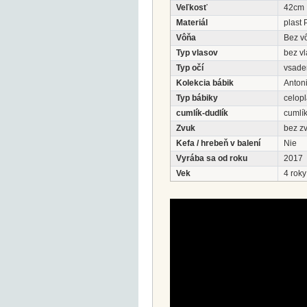
Veľkosť
42cm
Materiál
plast 
Vôňa
Bez v
Typ vlasov
bez v
Typ očí
vsade
Kolekcia bábik
Anton
Typ bábiky
celop
cumlík-dudlík
cumlík
Zvuk
bez z
Kefa / hrebeň v balení
Nie
Vyrába sa od roku
2017
Vek
4 roky