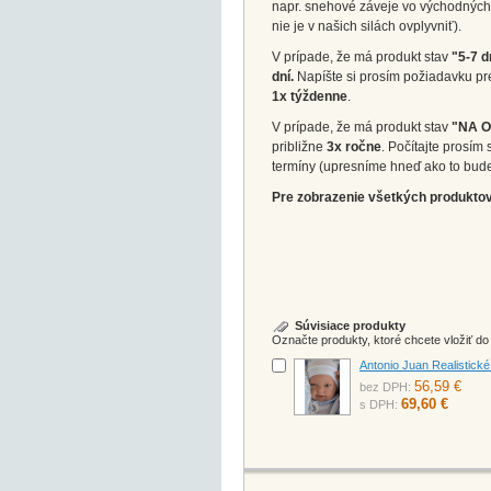
napr. snehové záveje vo východných 
nie je v našich silách ovplyvniť).
V prípade, že má produkt stav
"5-7 d
dní.
Napíšte si prosím požiadavku pr
1x týždenne
.
V prípade, že má produkt stav
"NA 
približne
3x ročne
. Počítajte prosí
termíny (upresníme hneď ako to bud
Pre zobrazenie všetkých produktov 
Súvisiace produkty
Označte produkty, ktoré chcete vložiť d
Antonio Juan Realistick
56,59 €
bez DPH:
69,60 €
s DPH: