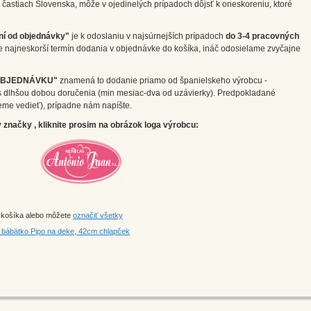
častiach Slovenska, môže v ojedinelých prípadoch dôjsť k oneskoreniu, ktoré
ní od objednávky"
je k odoslaniu v najsúrnejších prípadoch
do 3-4 pracovných
e najneskorší termín dodania v objednávke do košíka, ináč odosielame zvyčajne
OBJEDNÁVKU"
znamená to dodanie priamo od španielskeho výrobcu -
m s dlhšou dobou doručenia (min mesiac-dva od uzávierky). Predpokladané
eme vedieť), prípadne nám napíšte.
značky , kliknite prosim na obrázok loga výrobcu:
o košíka alebo môžete
označiť všetky
é bábätko Pipo na deke, 42cm chlapček