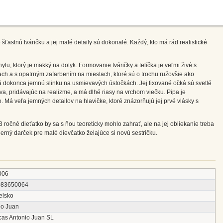
ťastnú tváričku a jej malé detaily sú dokonalé. Každý, kto má rád realistické
ylu, ktorý je mäkký na dotyk. Formovanie tváričky a telíčka je veľmi živé s
h a s opatrným zafarbením na miestach, ktoré sú o trochu ružovšie ako
Má dokonca jemnú slinku na usmievavých ústočkách. Jej fixované očká sú svetlé
, pridávajúc na realizme, a má dlhé riasy na vrchom viečku. Pipa je
. Má veľa jemných detailov na hlavičke, ktoré znázorňujú jej prvé vlásky s
3 ročné dieťatko by sa s ňou teoreticky mohlo zahrať, ale na jej obliekanie treba
herný darček pre malé dievčatko želajúce si novú sestričku.
006
083650064
elsko
io Juan
as Antonio Juan SL