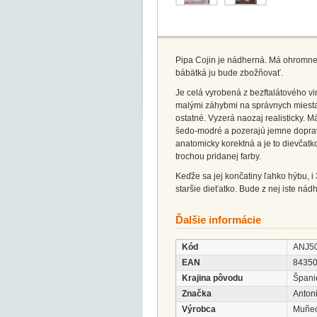
Pipa Cojin je nádherná. Má ohromne š
bábätká ju bude zbožňovať.
Je celá vyrobená z bezftalátového vin
malými záhybmi na správnych miestac
ostatné. Vyzerá naozaj realisticky. 
šedo-modré a pozerajú jemne doprava
anatomicky korektná a je to dievčatko
trochou pridanej farby.
Keďže sa jej končatiny ľahko hýbu, i 
staršie dieťatko. Bude z nej iste nád
Ďalšie informácie
Kód
ANJ5
EAN
8435
Krajina pôvodu
Špani
Značka
Anton
Výrobca
Muñec