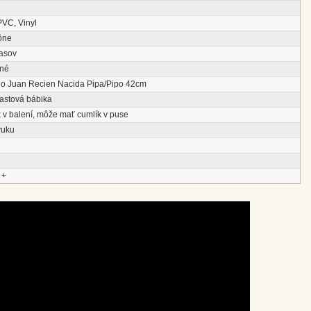
PVC, Vinyl
ône
lasov
né
io Juan Recien Nacida Pipa/Pipo 42cm
lastová bábika
 v balení, môže mať cumlík v puse
vuku
 +