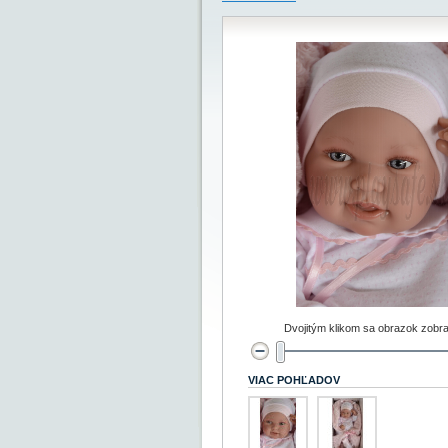
Dvojitým klikom sa obrazok zobra
VIAC POHĽADOV