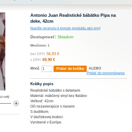
Antonio Juan Realistické bábätko Pipa na
deke, 42cm
Napíše recenziu k tomuto produktu ako prvý
Dostupnosť:
Skladom
Množstvo:
1
56,83 €
bez DPH:
69,90 €
s DPH:
Množ.
ALEBO
Pridať do košíka
Pridať do porovnávania
Krátky popis
Realistické bábätko s detailami.
Materiál: mäkčený vinyl bez ftalátov
zi celý
Veľkosť: 42cm
Oči nezavierajúce s riasami.
S dudlíkom.
V darčekovej krabici.
Vyrobené v Európe.