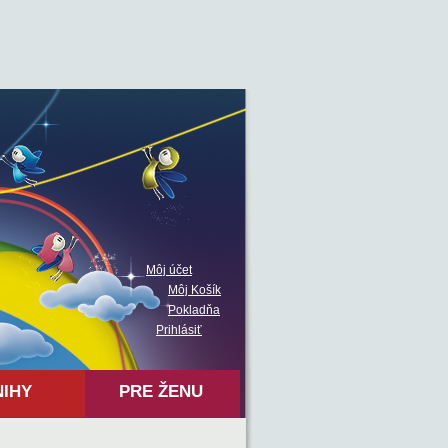
Môj účet
Môj Košík
Pokladňa
Prihlásiť
NIHY
PRE ŽENU