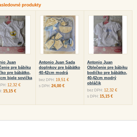
asledovné produkty
nio Juan
Antonio Juan Sada
Antonio Juan
čenie pre bábiku
doplnkov pre bábätko
Oblečenie pre bábiku
čko pre bábätko,
40-42cm modrá
bodičko pre bábätko,
2cm biele sovička
40-42cm modrý
19,51 €
bez DPH:
obláčik
12,32 €
DPH:
24,00 €
s DPH:
12,32 €
bez DPH:
15,15 €
H:
15,15 €
s DPH: