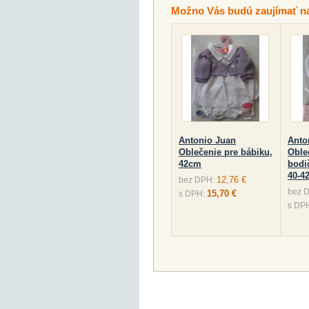
Možno Vás budú zaujímať n
Antonio Juan
Anto
Oblečenie pre bábiku,
Oble
42cm
bodi
40-4
12,76 €
bez DPH:
bez 
15,70 €
s DPH:
s DP