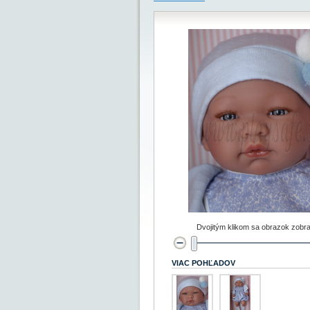
Dvojitým klikom sa obrazok zobra
VIAC POHĽADOV