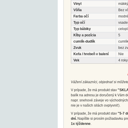
Vinyl
mäkk
Vôňa
Bez v
Farba očí
modr
Typ očí
vsade
Typ bábiky
celopl
Kĺby a pozícia
5
cumlík-dudlík
cumlík
Zvuk
bez z
Kefa / hrebeň v balení
Nie
Vek
4 roky
Vážení zákazníci, objednať si môžete
V prípade, že má produkt stav
"SKL
balík na adresu je doručený k Vám d
napr. snehové záveje vo východných 
nie je v našich silách ovplyvniť).
V prípade, že má produkt stav
"5-7 d
dní.
Napíšte si prosím požiadavku pr
1x týždenne
.