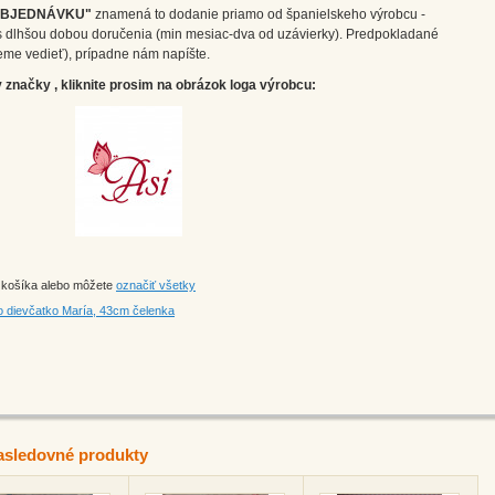
OBJEDNÁVKU"
znamená to dodanie priamo od španielskeho výrobcu -
m s dlhšou dobou doručenia (min mesiac-dva od uzávierky). Predpokladané
eme vedieť), prípadne nám napíšte.
značky , kliknite prosim na obrázok loga výrobcu:
o košíka alebo môžete
označiť všetky
ko dievčatko María, 43cm čelenka
asledovné produkty