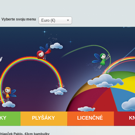
Vyberte svoju menu
Euro (€)
y
KY
PLYŠÁKY
LICENČNÉ
K
 chlapček Pablo, 43cm bambulky