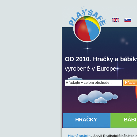
OD 2010. Hračky a bábik
vyrobené v Európe.
Hľadaj
HRAČKY
BÁBI
Hlavná stránka
/
Asivil Realistické bábätko