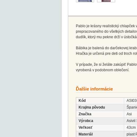
Pablo je krásny realistický chlapče
prepracovaného do všetkých detailov
dudlík, ktorý mu pekne drží v ústočká
Bábika je balená do darčekovej krabi
Hračka je určená pre deti od troch ro
V prípade, že si želáte zakúpiť Pablo
vyrobená v podobnom oblečení.
Ďalšie informácie
Kód
ASI03
Krajina pôvodu
Špani
Značka
Asi
Výrobca
Asivil
Veľkosť
43cm
Materiál
plast 