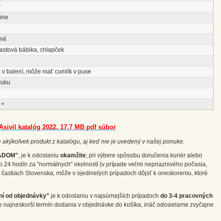
ý
ône
é
né
astová bábika, chlapček
 v balení, môže mať cumlík v puse
vuku
 +
Asivil katalóg 2022. 17.7 MB pdf súbor
 akýkoľvek produkt z katalógu, aj keď nie je uvedený v našej ponuke.
ADOM"
, je k odoslaniu
okamžite
; pri výbere spôsobu doručenia kuriér alebo
o 24 hodín za "normálnych" okolností (v prípade veľmi nepriaznivého počasia,
častiach Slovenska, môže v ojedinelých prípadoch dôjsť k oneskoreniu, ktoré
ní od objednávky"
je k odoslaniu v najsúrnejších prípadoch
do 3-4 pracovných
e najneskorší termín dodania v objednávke do košíka, ináč odosielame zvyčajne