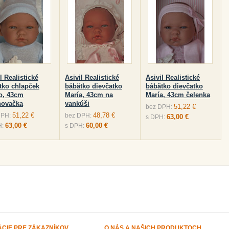
l Realistické
Asivil Realistické
Asivil Realistické
tko chlapček
bábätko dievčatko
bábätko dievčatko
o, 43cm
María, 43cm na
María, 43cm čelenka
novačka
vankúši
51,22 €
bez DPH:
51,22 €
48,78 €
DPH:
bez DPH:
63,00 €
s DPH:
63,00 €
60,00 €
H:
s DPH:
ÁCIE PRE ZÁKAZNÍKOV
O NÁS A NAŠICH PRODUKTOCH