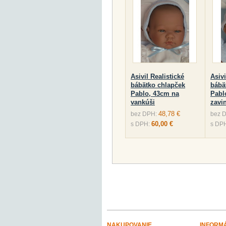
Asivil Realistické
Asivi
bábätko chlapček
bábä
Pablo, 43cm na
Pabl
vankúši
zavi
48,78 €
bez DPH:
bez 
60,00 €
s DPH:
s DP
NAKUPOVANIE
INFORM