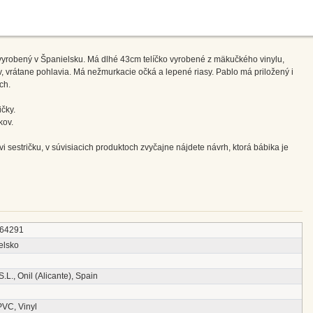
k vyrobený v Španielsku. Má dlhé 43cm telíčko vyrobené z mäkučkého vinylu,
, vrátane pohlavia. Má nežmurkacie očká a lepené riasy. Pablo má priložený i
ch.
čky.
kov.
vi sestričku, v súvisiacich produktoch zvyčajne nájdete návrh, ktorá bábika je
64291
elsko
 S.L., Onil (Alicante), Spain
PVC, Vinyl