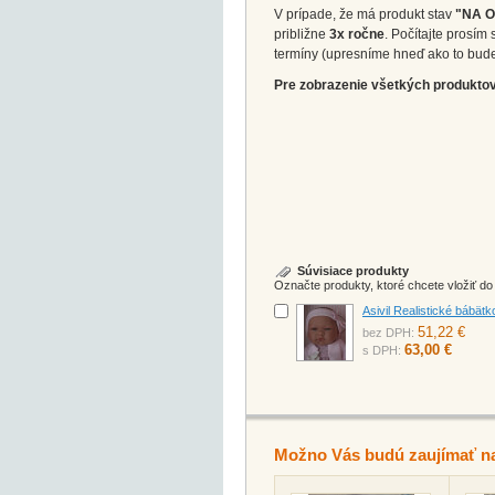
V prípade, že má produkt stav
"NA 
približne
3x ročne
. Počítajte prosí
termíny (upresníme hneď ako to bud
Pre zobrazenie všetkých produktov 
Súvisiace produkty
Označte produkty, ktoré chcete vložiť d
Asivil Realistické bábät
51,22 €
bez DPH:
63,00 €
s DPH:
Možno Vás budú zaujímať n