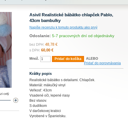
Asivil Realistické bábätko chlapček Pablo,
43cm bambulky
Napíše recenziu k tomuto produktu ako prvý
Odoslanie:
5-7 pracovných dní od objednávky
48,78 €
bez DPH:
60,00 €
s DPH:
Množ.
ALEBO
Pridať do košíka
Pridať do porovnávania
Krátky popis
Realistické bábätko s detailami. Chlapček.
Materiál: mäkučký vinyl
Veľkosť: 43cm
zi celý
Vsadené oči, lepené riasy
Bez vlasov.
S dudlíkom
V darčekovej krabici
Vyrobené v Španielsku.