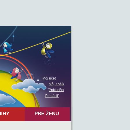
Môj účet
Môj Košík
Pokladňa
Prihlásiť
NIHY
PRE ŽENU