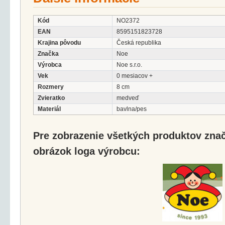
Kód
NO2372
EAN
8595151823728
Krajina pôvodu
Česká republika
Značka
Noe
Výrobca
Noe s.r.o.
Vek
0 mesiacov +
Rozmery
8 cm
Zvieratko
medveď
Materiál
bavlna/pes
Pre zobrazenie všetkých produktov značk
obrázok loga výrobcu: