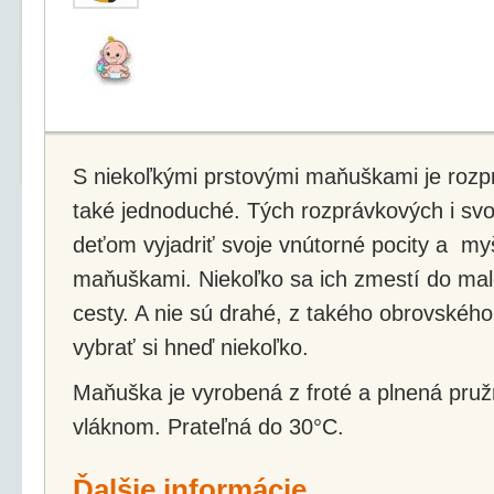
S niekoľkými prstovými maňuškami je rozp
také jednoduché. Tých rozprávkových i svo
deťom vyjadriť svoje vnútorné pocity a my
maňuškami. Niekoľko sa ich zmestí do male
cesty. A nie sú drahé, z takého obrovského
vybrať si hneď niekoľko.
Maňuška je vyrobená z froté a plnená pru
vláknom. Prateľná do 30°C.
Ďalšie informácie