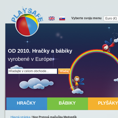
Vyberte svoju menu
OD 2010. Hračky a bábiky
vyrobené v Európe.
Hľadaj
HRAČKY
BÁBIKY
PLYŠÁKY
Hlavná stránka
/
Noe Prstová maňuška Medvedík