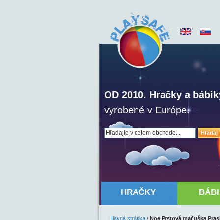
OD 2010. Hračky a bábik
vyrobené v Európe.
Hľadaj
HRAČKY
BÁBI
Hlavná stránka
/
Noe Prstová maňuška Pras