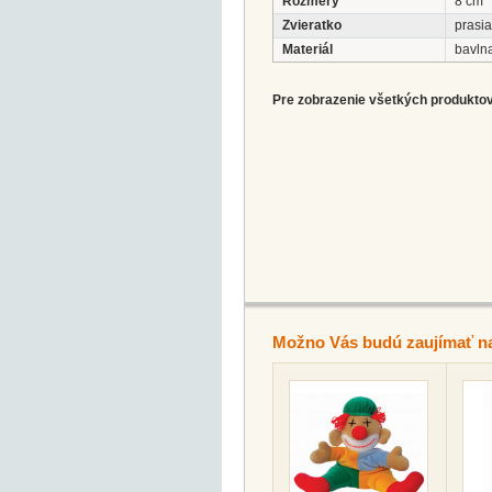
Rozmery
8 cm
Zvieratko
prasia
Materiál
bavln
Pre zobrazenie všetkých produktov 
Možno Vás budú zaujímať n