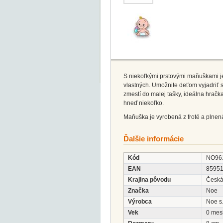
S niekoľkými prstovými maňuškami je
vlastných. Umožnite deťom vyjadriť 
zmestí do malej tašky, ideálna hračk
hneď niekoľko.
Maňuška je vyrobená z froté a plne
Ďalšie informácie
Kód
NO96
EAN
8595
Krajina pôvodu
Česká
Značka
Noe
Výrobca
Noe s.
Vek
0 mes