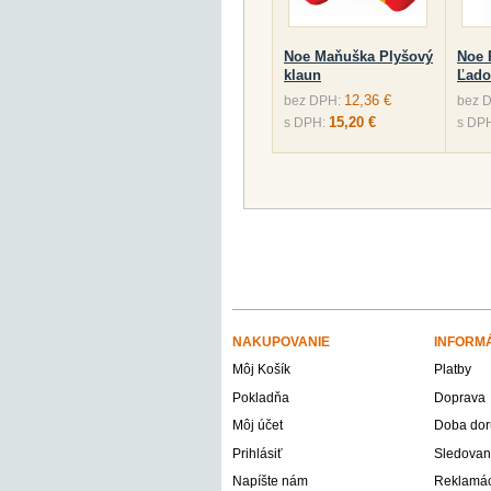
Noe Maňuška Plyšový
Noe 
klaun
Ľado
12,36 €
bez DPH:
bez 
15,20 €
s DPH:
s DP
NAKUPOVANIE
INFORM
Môj Košík
Platby
Pokladňa
Doprava
Môj účet
Doba dor
Prihlásiť
Sledovani
Napíšte nám
Reklamáci