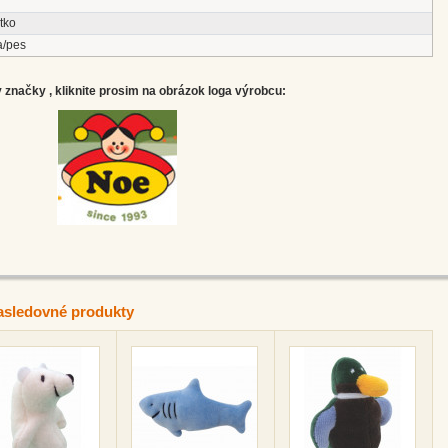
tko
a/pes
značky , kliknite prosim na obrázok loga výrobcu:
asledovné produkty