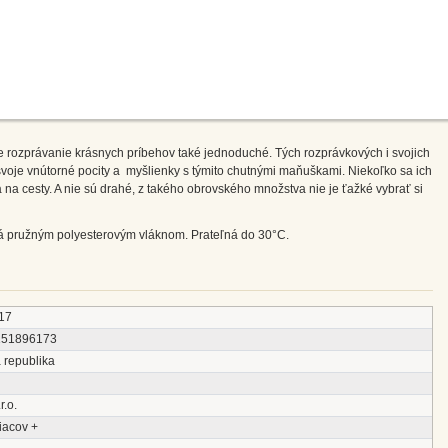
 rozprávanie krásnych príbehov také jednoduché. Tých rozprávkových i svojich
svoje vnútorné pocity a myšlienky s týmito chutnými maňuškami. Niekoľko sa ich
a na cesty. A nie sú drahé, z takého obrovského množstva nie je ťažké vybrať si
ná pružným polyesterovým vláknom. Prateľná do 30°C.
17
151896173
 republika
r.o.
iacov +