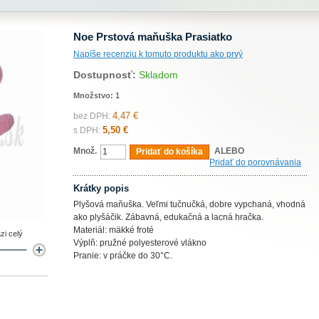
Noe Prstová maňuška Prasiatko
Napíše recenziu k tomuto produktu ako prvý
Dostupnosť:
Skladom
Množstvo:
1
4,47 €
bez DPH:
5,50 €
s DPH:
Množ.
ALEBO
Pridať do košíka
Pridať do porovnávania
Krátky popis
Plyšová maňuška. Veľmi tučnučká, dobre vypchaná, vhodná
ako plyšáčik. Zábavná, edukačná a lacná hračka.
Materiál: mäkké froté
zi celý
Výplň: pružné polyesterové vlákno
Pranie: v práčke do 30°C.