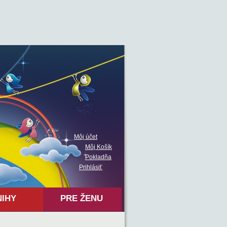
Môj účet
Môj Košík
Pokladňa
Prihlásiť
NIHY
PRE ŽENU