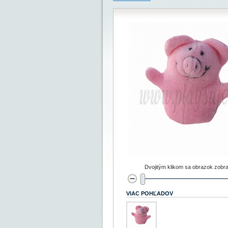
Dvojitým klikom sa obrazok zobra
VIAC POHĽADOV