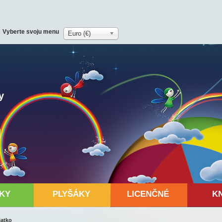
Vyberte svoju menu
Euro (€)
y
KY
PLYŠÁKY
LICENČNÉ
K
iatko