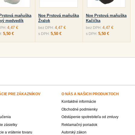
Prstová maňuška
Noe Prstová maňuška
Noe Prstová maňuška
vý medvedík
Žralok
Kačička
4,47 €
4,47 €
4,47 €
DPH:
bez DPH:
bez DPH:
5,50 €
5,50 €
5,50 €
H:
s DPH:
s DPH:
ÁCIE PRE ZÁKAZNÍKOV
O NÁS A NAŠICH PRODUKTOCH
Kontaktné informácie
Obchodné podmienky
učenia
Odstúpenie spotrebiteľa od zmluvy
e zásielky
Reklamačný poriadok
e a vrátenie tovaru
Autorský zákon